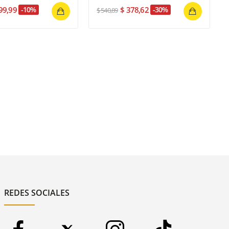
99,99
-10%
$ 378,62
-30%
$ 540,89
REDES SOCIALES