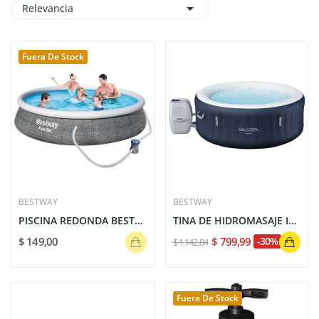

Relevancia
Fuera De Stock
BESTWAY
BESTWAY
PISCINA REDONDA BESTWAY FAST SET 57375
TINA DE HIDROMASAJE INFLABLE MIAMI SALUSPA PARA...
$ 149,00
$ 799,99
-30%
$ 1.142,84
Fuera De Stock