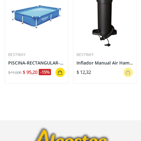
BESTWAY
BESTWAY
PISCINA-RECTANGULAR-BESTWAY-56401-221X150X43CM-...
Inflador Manual Air Hammer Inflation Pump 37 cm...
$ 95,20
-15%
$ 12,32
$ 112,00