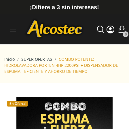
¡Difiere a 3 sin intereses!
0
Inicio
SUPER OFERTAS
COMBO POTENTE:
HIDROLAVADORA PORTEN 4HP 2200PSI + DISPENSADOR DE
ESPUMA - EFICIENTE Y AHORRO DE TIEMPO
¡En Oferta!