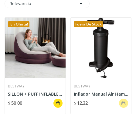

Relevancia
¡En Oferta!
Fuera De Stock
BESTWAY
BESTWAY
SILLON + PUFF INFLABLE - 75053 BESTWAY
Inflador Manual Air Hammer Inflation Pump 37 cm...
$ 50,00
$ 12,32