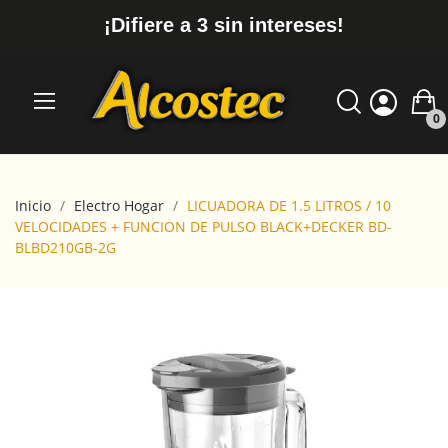
¡Difiere a 3 sin intereses!
0
Inicio
Electro Hogar
LICUADORA DE 1.5 LITROS / 10
VELOCIDADES + FUNCION DE PULSO BLACK+DECKER BD-
BLBD210GB-2G