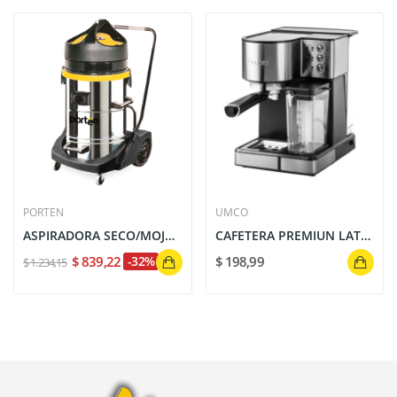
PORTEN
UMCO
ASPIRADORA SECO/MOJADO INDUSTRIAL 1500W PORTEN
CAFETERA PREMIUN LATTE 3 EN 1 UMCO UM0659
$ 839,22
-32%
$ 198,99
$ 1.234,15