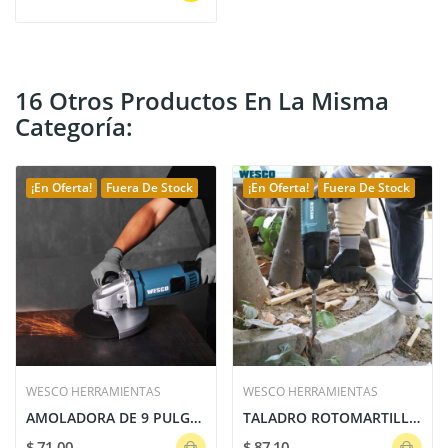
16 Otros Productos En La Misma
Categoría:
¡En Oferta!
Fuera De Stock
¡En Oferta!
Fuera De Stock
WESCO HERRAMIENTAS
WESCO HERRAMIENTAS
AMOLADORA DE 9 PULGADAS 2350 WATTS 6500 RPM WESCO
TALADRO ROTOMARTILLO-SDS 3.0KG 30MM 800W 2.8J...
$ 71,00
$ 87,10