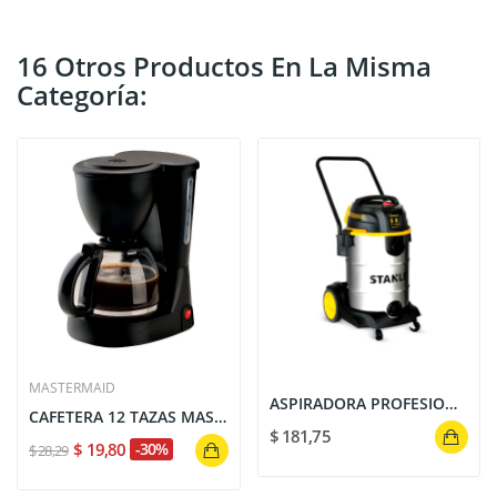
16 Otros Productos En La Misma
Categoría:
MASTERMAID
ASPIRADORA PROFESIONAL STANLEY SECO-HÚMEDO 8...
CAFETERA 12 TAZAS MASTERMAID 750W NEGRO | IDEAL...
$ 181,75
$ 19,80
-30%
$ 28,29