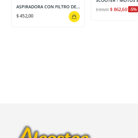
ASPIRADORA CON FILTRO DE AGUA 1000W 15LT 110V...
$ 862,60
-5%
$ 908,00
$ 452,00