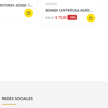
PORTEN
BATERÍA MOTOREX 42I500: 12 VOLTIOS, 315 CCA A...
BOMBA CENTRÍFUGA AGRÍCOLA PORTEN 1HP 110V 1” X...
$ 75,00
-10%
$ 83,33
REDES SOCIALES