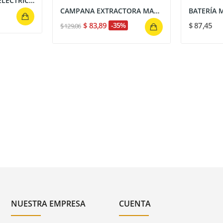
SCOOTER - MOTOS ELÉCTRICA DAX : 1000 WATTS,...
CAMPANA EXTRACTORA MASTERMAID AURORA 90CM NEGRO...
$ 83,89
-35%
$ 87,45
$ 129,06
NUESTRA EMPRESA
CUENTA