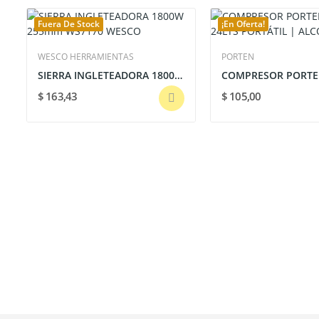
Fuera De Stock
¡En Oferta!
WESCO HERRAMIENTAS
PORTEN
SIERRA INGLETEADORA 1800W 255mm WS7170 WESCO
$ 163,43
$ 105,00