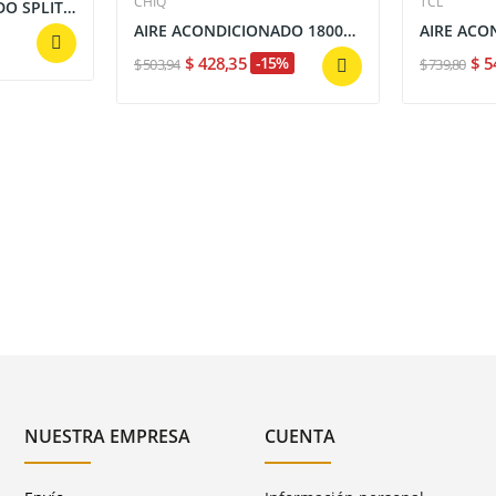
CHIQ
TCL
AIRE ACONDICIONADO SPLIT 18000 BTU ALTA...
AIRE ACONDICIONADO 18000 BTU 220V ALTA...
$ 428,35
-15%
$ 5
$ 503,94
$ 739,80
NUESTRA EMPRESA
CUENTA