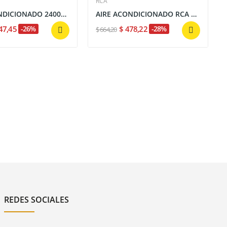
RCA
AIRE ACONDICIONADO 24000 BTU ALTA EFICIENCIA...
AIRE ACONDICIONADO RCA 24000 BTU ALTA...
47,45
-26%
$ 478,22
-28%
$ 664,20
REDES SOCIALES