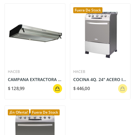
Fuera De Stock
HACEB
HACEB
CAMPANA EXTRACTORA DE OLOR HACEB HA-CAMP KALA...
COCINA 4Q. 24" ACERO INOX.- E.E. - GRILL...
$ 128,99
$ 446,00
¡En Oferta!
Fuera De Stock