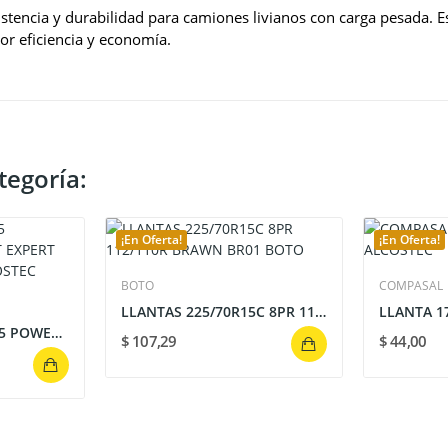
cia y durabilidad para camiones livianos con carga pesada. Est
jor eficiencia y economía.
tegoría:
¡En Oferta!
¡En Oferta!
BOTO
COMPASAL
LLANTAS 225/70R15C 8PR 112/110R BRAWN BR01 BOTO
LLANTA 295/80 R22.5 POWERTRAC CONFORT EXPERT...
$ 107,29
$ 44,00