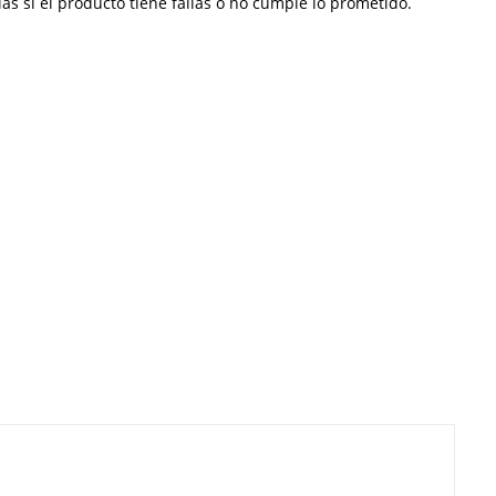
s si el producto tiene fallas o no cumple lo prometido.