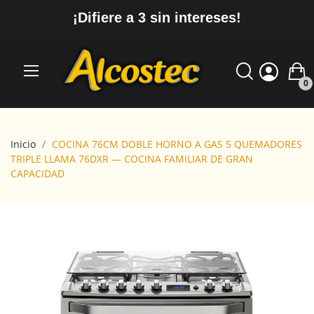
¡Difiere a 3 sin intereses!
0
Inicio
COCINA 76CM DOBLE HORNO A GAS 5 QUEMADORES
TRIPLE LLAMA 76DXR — COCINA FAMILIAR DE GRAN
CAPACIDAD