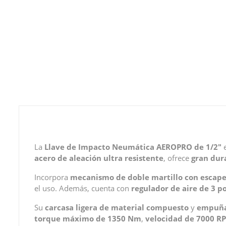
La
Llave de Impacto Neumática AEROPRO de 1/2"
e
acero de aleación ultra resistente
, ofrece
gran dura
Incorpora
mecanismo de doble martillo con escape 
el uso. Además, cuenta con
regulador de aire de 3 p
Su
carcasa ligera de material compuesto
y
empuña
torque máximo de 1350 Nm
,
velocidad de 7000 R