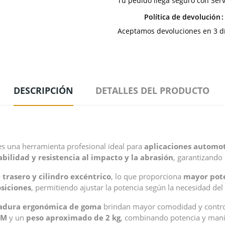
Tu pedido llega seguro con Serv
Política de devolución
Aceptamos devoluciones en 3 día
DESCRIPCIÓN
DETALLES DEL PRODUCTO
s una herramienta profesional ideal para
aplicaciones automo
bilidad y resistencia al impacto y la abrasión
, garantizando
trasero y cilindro excéntrico
, lo que proporciona
mayor pote
osiciones
, permitiendo ajustar la potencia según la necesidad del 
dura ergonómica de goma
brindan mayor comodidad y control,
PM
y un
peso aproximado de 2 kg
, combinando potencia y mani