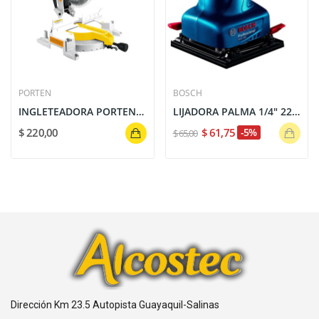
PORTEN
BOSCH
INGLETEADORA PORTEN 12" 1800W 4000 RPM SIERRA...
LIJADORA PALMA 1/4" 220W. GSS 140 BOSCH
$ 220,00
$ 61,75
-5%
$ 65,00
Dirección Km 23.5 Autopista Guayaquil-Salinas