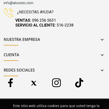
info@alcostec.com
¿NECESITAS AYUDA?
VENTAS:
096 256 5631
SERVICIO AL CLIENTE:
516-2238
NUESTRA EMPRESA

CUENTA

REDES SOCIALES

Copyright 2024 © Alcostec. Reservados todos los derechos.
Este sitio web utiliza cookies para que usted tenga la