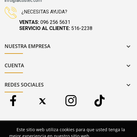
info@alcostec.com
¿NECESITAS AYUDA?
VENTAS:
096 256 5631
SERVICIO AL CLIENTE:
516-2238
NUESTRA EMPRESA

CUENTA

REDES SOCIALES

Copyright 2024 © Alcostec. Reservados todos los derechos.
Este sitio web utiliza cookies para que usted tenga la
mejor experiencia en nuestro sitio web.