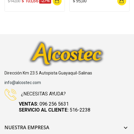
$ 103,66
-27%
$ 95,00
$ 142,00
Dirección Km 23.5 Autopista Guayaquil-Salinas
info@alcostec.com
¿NECESITAS AYUDA?
VENTAS:
096 256 5631
SERVICIO AL CLIENTE:
516-2238
NUESTRA EMPRESA
