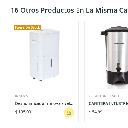
16 Otros Productos En La Misma Ca
Fuera De Stock
INNOVA
HAMILTON BEACH
Deshumificador innova / velocidad ajustable 6.5...
$ 195,00
$ 54,99