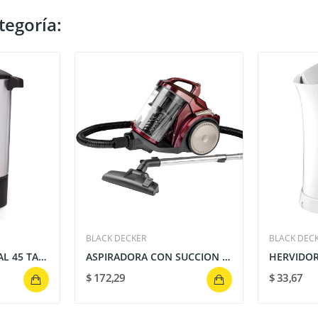
tegoría:
BLACK DECKER
BLACK DEC
CAFETERA INTUSTRIAL 45 TAZAS HAMILTON BEACH -...
ASPIRADORA CON SUCCION CONCTANTE 3 LITROS...
$ 172,29
$ 33,67