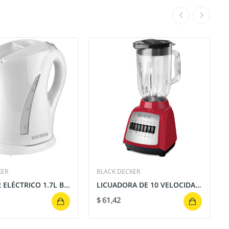
KER
BLACK DECKER
HERVIDOR ELÉCTRICO 1.7L BLANCO | BLACK+DECKER
LICUADORA DE 10 VELOCIDADES 1.5 LITROS 550...
$ 61,42