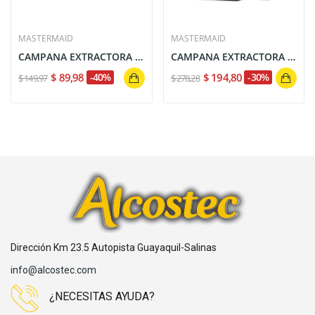
MASTERMAID
MASTERMAID
CAMPANA EXTRACTORA EXTENSIBLE 60CM NEGRO MATE...
CAMPANA EXTRACTORA FULL TOUCH NEGRA 60CM...
$ 89,98
-40%
$ 194,80
-30%
$ 149,97
$ 278,28
Dirección Km 23.5 Autopista Guayaquil-Salinas
info@alcostec.com
¿NECESITAS AYUDA?