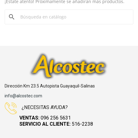
¡Estate atento! Próximamente se añadirán más productos.
search
Dirección Km 23.5 Autopista Guayaquil-Salinas
info@alcostec.com
¿NECESITAS AYUDA?
VENTAS:
096 256 5631
SERVICIO AL CLIENTE:
516-2238